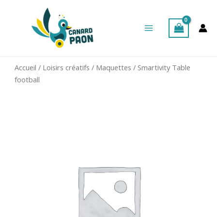
Aller
Main
au
Menu
contenu
Accueil
/
Loisirs créatifs
/
Maquettes
/ Smartivity Table
football