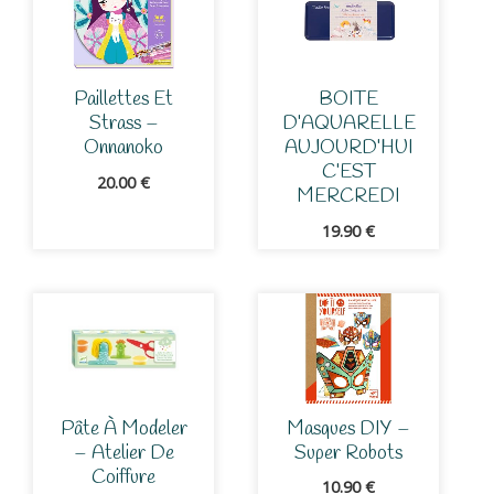
Paillettes Et
BOITE
Strass –
D’AQUARELLE
Onnanoko
AUJOURD’HUI
C’EST
20.00
€
MERCREDI
19.90
€
Pâte À Modeler
Masques DIY –
– Atelier De
Super Robots
Coiffure
10.90
€