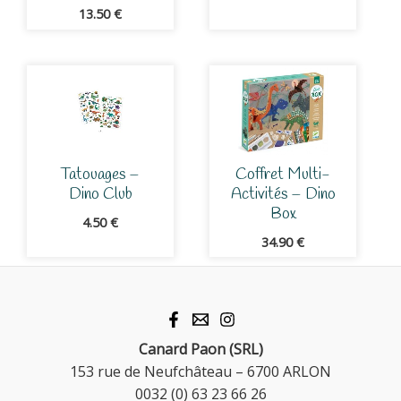
13.50
€
Tatouages –
Coffret Multi-
Dino Club
Activités – Dino
Box
4.50
€
34.90
€
Canard Paon (SRL)
153 rue de Neufchâteau – 6700 ARLON
0032 (0) 63 23 66 26