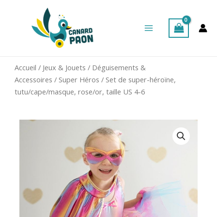
Aller
Main
au
Menu
contenu
Accueil
/
Jeux & Jouets
/
Déguisements &
Accessoires
/
Super Héros
/ Set de super-héroïne,
tutu/cape/masque, rose/or, taille US 4-6