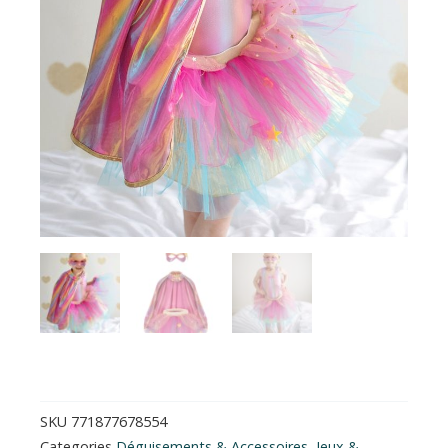
SKU
771877678554
Categories
Déguisements & Accessoires
,
Jeux &