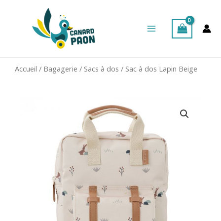
Aller
Main
au
Menu
contenu
Accueil
/
Bagagerie
/
Sacs à dos
/ Sac à dos Lapin Beige