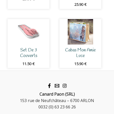
25.90
€
Set De 3
Cabas Mon Amie
Couverts
Luce
11.50
€
15.90
€
Canard Paon (SRL)
153 rue de Neufchâteau – 6700 ARLON
0032 (0) 63 23 66 26