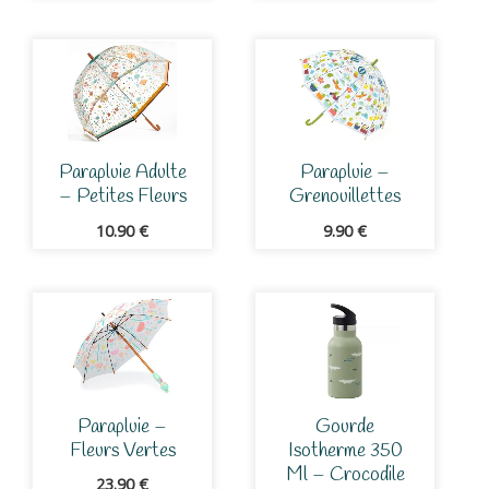
Parapluie Adulte
Parapluie –
– Petites Fleurs
Grenouillettes
10.90
€
9.90
€
Parapluie –
Gourde
Fleurs Vertes
Isotherme 350
Ml – Crocodile
23.90
€