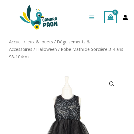
Aller
Main
au
Menu
contenu
Accueil
/
Jeux & Jouets
/
Déguisements &
Accessoires
/
Halloween
/ Robe Mathilde Sorcière 3-4 ans
98-104cm