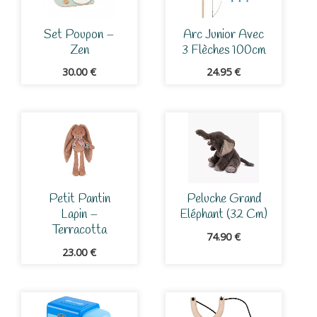
Set Poupon –
Arc Junior Avec
Zen
3 Flèches 100cm
30.00
€
24.95
€
Petit Pantin
Peluche Grand
Lapin –
Eléphant (32 Cm)
Terracotta
74.90
€
23.00
€