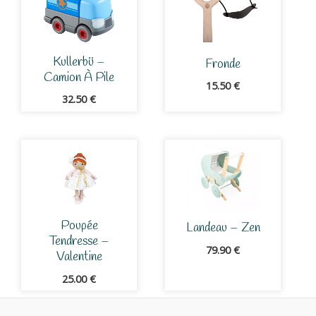
Kullerbü –
Fronde
Camion À Pile
15.50
€
32.50
€
Poupée
Landeau – Zen
Tendresse –
79.90
€
Valentine
25.00
€