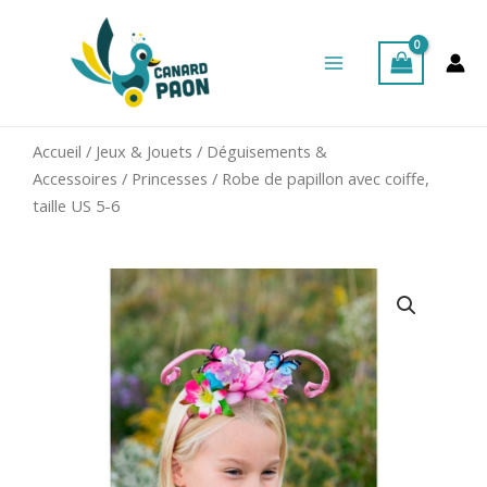
Aller
Main
au
Menu
contenu
Accueil
/
Jeux & Jouets
/
Déguisements &
Accessoires
/
Princesses
/ Robe de papillon avec coiffe,
taille US 5-6