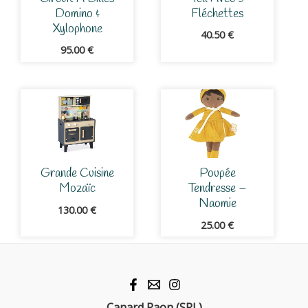
Domino &
Fléchettes
Xylophone
40.50
€
95.00
€
Grande Cuisine
Poupée
Mozaïc
Tendresse –
Naomie
130.00
€
25.00
€
Canard Paon (SRL)