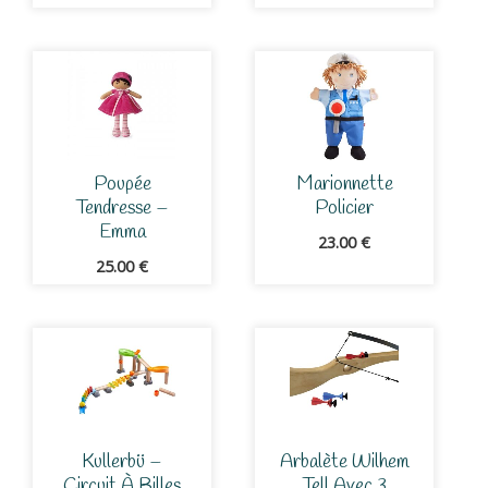
Poupée
Marionnette
Tendresse –
Policier
Emma
23.00
€
25.00
€
Kullerbü –
Arbalète Wilhem
Circuit À Billes
Tell Avec 3