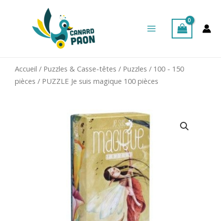
Aller
Main
au
Menu
contenu
Accueil
/
Puzzles & Casse-têtes
/
Puzzles
/
100 - 150
pièces
/ PUZZLE Je suis magique 100 pièces