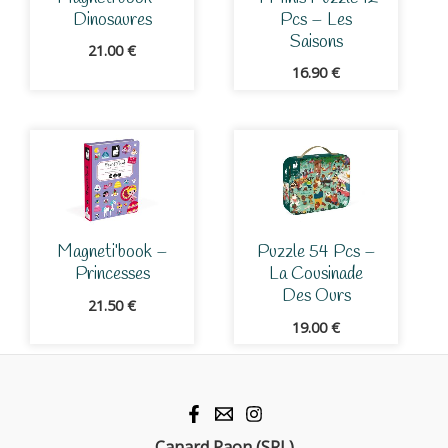
Dinosaures
Pcs – Les
Saisons
21.00
€
16.90
€
Magneti’book –
Puzzle 54 Pcs –
Princesses
La Cousinade
Des Ours
21.50
€
19.00
€
Canard Paon (SRL)