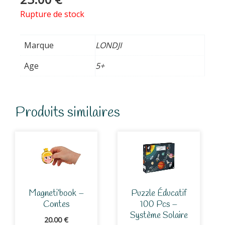
Rupture de stock
Marque
LONDJI
Age
5+
Produits similaires
Magneti’book –
Puzzle Éducatif
Contes
100 Pcs –
Système Solaire
20.00
€