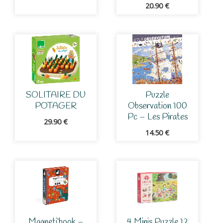
20.90
€
SOLITAIRE DU
Puzzle
POTAGER
Observation 100
Pc – Les Pirates
29.90
€
14.50
€
Magneti’book –
4 Minis Puzzle 12