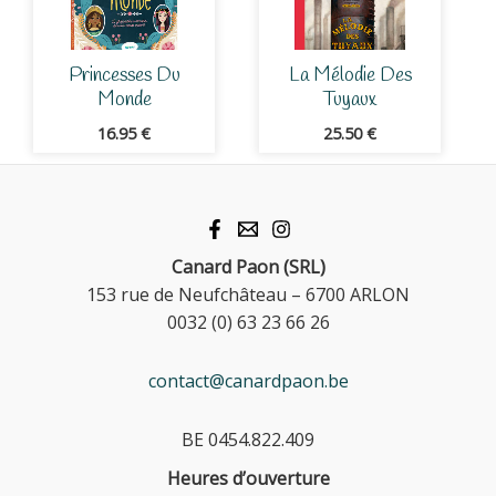
Princesses Du
La Mélodie Des
Monde
Tuyaux
16.95
€
25.50
€
Canard Paon (SRL)
153 rue de Neufchâteau – 6700 ARLON
0032 (0) 63 23 66 26
contact@canardpaon.be
BE 0454.822.409
Heures d’ouverture