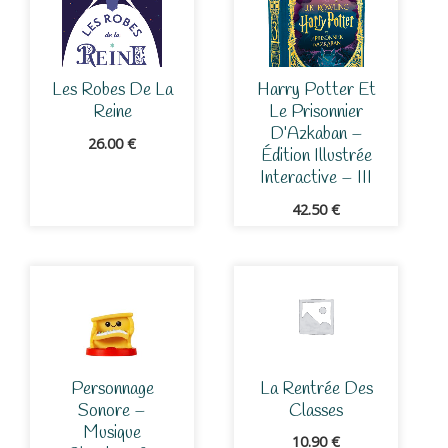
Les Robes De La
Harry Potter Et
Reine
Le Prisonnier
D’Azkaban –
26.00
€
Édition Illustrée
Interactive – III
42.50
€
Personnage
La Rentrée Des
Sonore –
Classes
Musique
10.90
€