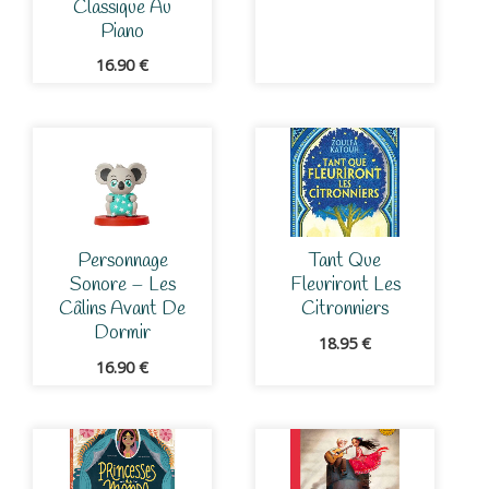
Classique Au
Piano
16.90
€
Personnage
Tant Que
Sonore – Les
Fleuriront Les
Câlins Avant De
Citronniers
Dormir
18.95
€
16.90
€