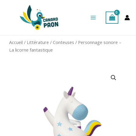
Aller
Main
au
Menu
contenu
Accueil
/
Littérature
/
Conteuses
/ Personnage sonore –
La licorne fantastique