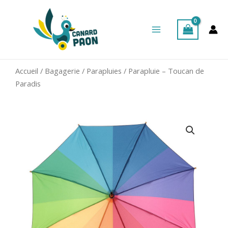
Aller
Main
au
Menu
contenu
Accueil
/
Bagagerie
/
Parapluies
/ Parapluie – Toucan de
Paradis