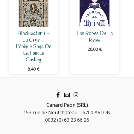
Blackwater 1 –
Les Robes De La
La Crue –
Reine
L’épique Saga De
26.00
€
La Famille
Caskey
8.40
€
Canard Paon (SRL)
153 rue de Neufchâteau – 6700 ARLON
0032 (0) 63 23 66 26