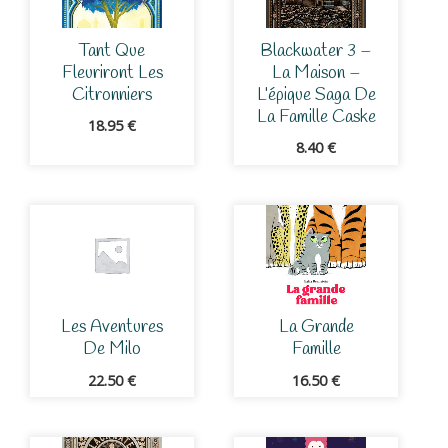
Tant Que
Blackwater 3 –
Fleuriront Les
La Maison –
Citronniers
L’épique Saga De
La Famille Caske
18.95
€
8.40
€
Les Aventures
La Grande
De Milo
Famille
22.50
€
16.50
€