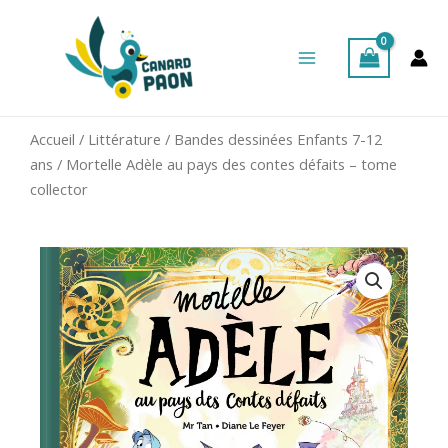
Aller
Main
au
Menu
contenu
Accueil
/
Littérature
/
Bandes dessinées Enfants 7-12
ans
/ Mortelle Adèle au pays des contes défaits – tome
collector