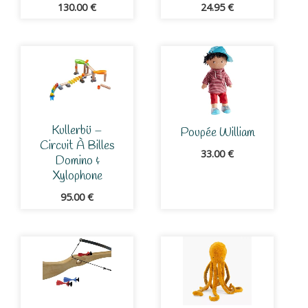
130.00
€
24.95
€
Kullerbü –
Poupée William
Circuit À Billes
33.00
€
Domino &
Xylophone
95.00
€