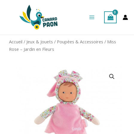
Aller
Main
au
Menu
contenu
Accueil
/
Jeux & Jouets
/
Poupées & Accessoires
/ Miss
Rose – Jardin en Fleurs