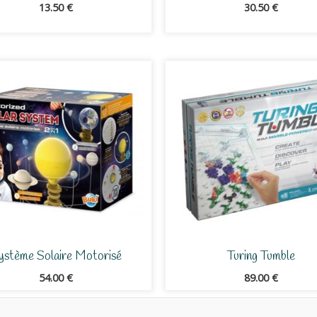
13.50
€
30.50
€
ystème Solaire Motorisé
Turing Tumble
54.00
€
89.00
€