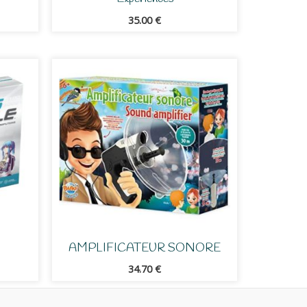
35.00
€
AMPLIFICATEUR SONORE
34.70
€