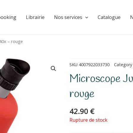
booking
Librairie
Nos services
Catalogue
N
40x – rouge
SKU
4007922033730
Category
Microscope J
rouge
42.90
€
Rupture de stock