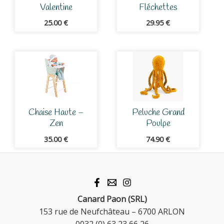
Valentine
Fléchettes
25.00
€
29.95
€
Chaise Haute –
Peluche Grand
Zen
Poulpe
35.00
€
74.90
€
Canard Paon (SRL)
153 rue de Neufchâteau – 6700 ARLON