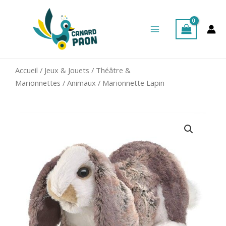
Aller
Main
au
Menu
contenu
Accueil
/
Jeux & Jouets
/
Théâtre &
Marionnettes
/
Animaux
/ Marionnette Lapin