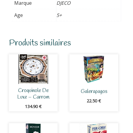
Marque
DJECO
Age
5+
Produits similaires
Croquinole De
Galerapagos
Luxe – Carrom
22.50
€
134.90
€