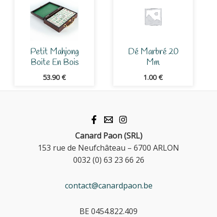
Petit Mahjong
Dé Marbré 20
Boite En Bois
Mm
53.90
€
1.00
€
Canard Paon (SRL)
153 rue de Neufchâteau – 6700 ARLON
0032 (0) 63 23 66 26
contact@canardpaon.be
BE 0454.822.409