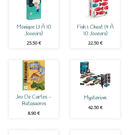
Monique (3 À 10
Fish & Cheat (4 À
Joueurs)
10 Joueurs)
25.50
€
22.50
€
Jeu De Cartes –
Mysterium
Batasaurus
42.50
€
8.90
€