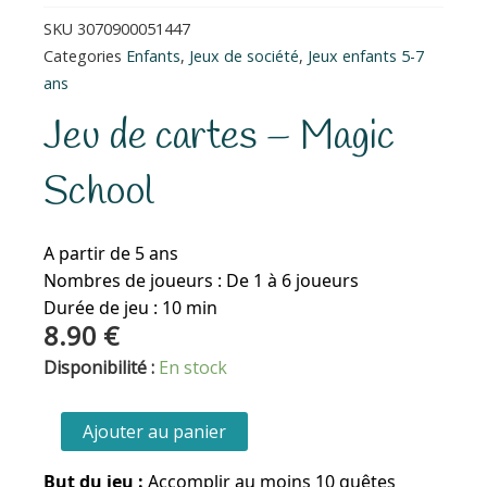
SKU
3070900051447
Categories
Enfants
,
Jeux de société
,
Jeux enfants 5-7
ans
Jeu de cartes – Magic
School
A partir de 5 ans
Nombres de joueurs : De 1 à 6 joueurs
Durée de jeu : 10 min
8.90
€
quantité
Disponibilité :
En stock
de
Jeu
Ajouter au panier
de
cartes
But du jeu :
Accomplir au moins 10 quêtes