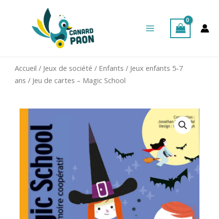
Aller
Main
au
Menu
contenu
Accueil
/
Jeux de société
/
Enfants
/
Jeux enfants 5-7
ans
/ Jeu de cartes – Magic School