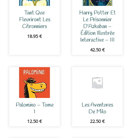
Tant Que
Harry Potter Et
Fleuriront Les
Le Prisonnier
Citronniers
D’Azkaban –
Édition Illustrée
18.95
€
Interactive – III
42.50
€
Palomino – Tome
Les Aventures
1
De Milo
12.50
€
22.50
€