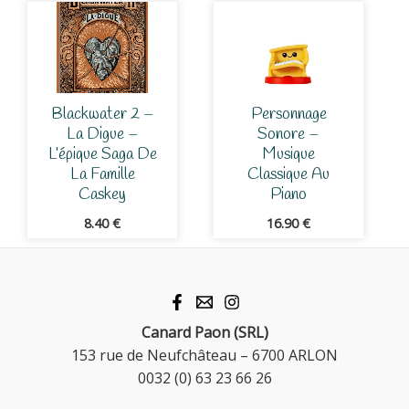
Blackwater 2 –
Personnage
La Digue –
Sonore –
L’épique Saga De
Musique
La Famille
Classique Au
Caskey
Piano
8.40
€
16.90
€
Canard Paon (SRL)
153 rue de Neufchâteau – 6700 ARLON
0032 (0) 63 23 66 26