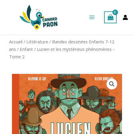
Aller
Main
au
Menu
contenu
Accueil
/
Littérature
/
Bandes dessinées Enfants 7-12
ans
/
Enfant
/ Lucien et les mystérieux phénomènes –
Tome 2