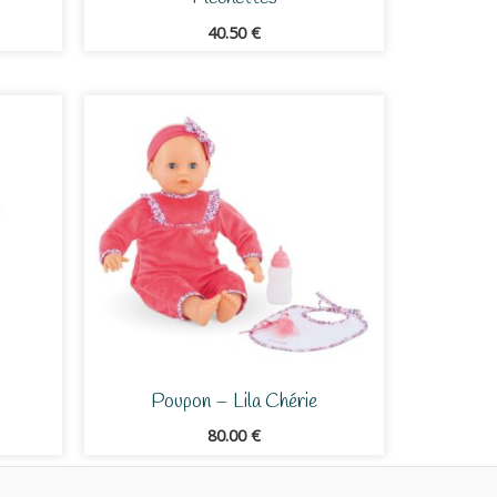
40.50
€
Poupon – Lila Chérie
80.00
€