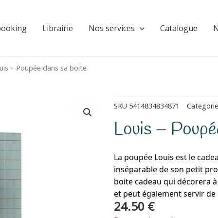
booking
Librairie
Nos services
Catalogue
N
uis – Poupée dans sa boite
SKU
5414834834871
Categori
Louis – Poupée
La poupée Louis est le cadeau
inséparable de son petit pro
boite cadeau qui décorera à
et peut également servir de
24.50
€