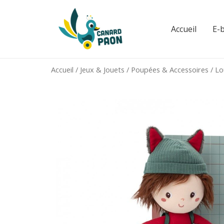
Aller
au
Accueil
E-
contenu
Accueil
/
Jeux & Jouets
/
Poupées & Accessoires
/ Lo