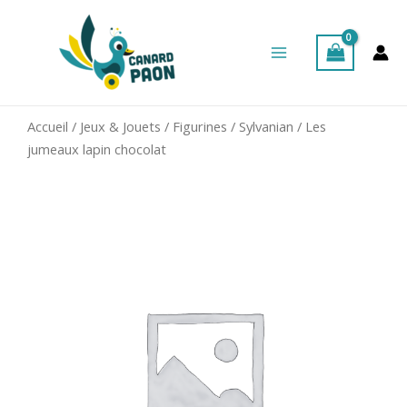
Aller
Main
au
Menu
contenu
Accueil
/
Jeux & Jouets
/
Figurines
/
Sylvanian
/ Les
jumeaux lapin chocolat