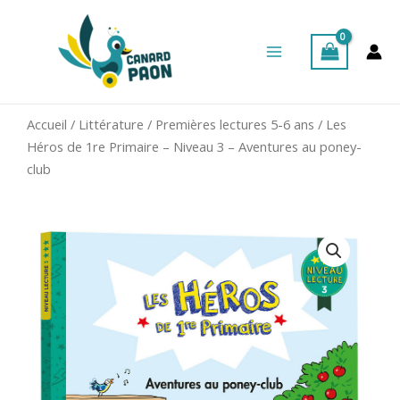
Aller
Main
au
Menu
contenu
Accueil
/
Littérature
/
Premières lectures 5-6 ans
/ Les
Héros de 1re Primaire – Niveau 3 – Aventures au poney-
club