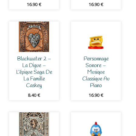
16.90
€
16.90
€
Blackwater 2 –
Personnage
La Digue –
Sonore –
L’épique Saga De
Musique
La Famille
Classique Au
Caskey
Piano
8.40
€
16.90
€