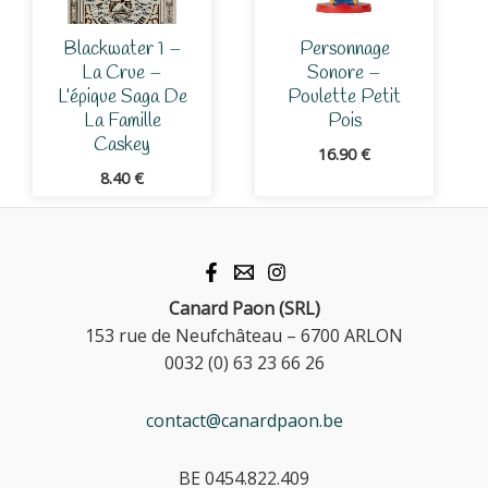
Blackwater 1 –
Personnage
La Crue –
Sonore –
L’épique Saga De
Poulette Petit
La Famille
Pois
Caskey
16.90
€
8.40
€
Canard Paon (SRL)
153 rue de Neufchâteau – 6700 ARLON
0032 (0) 63 23 66 26
contact@canardpaon.be
BE 0454.822.409