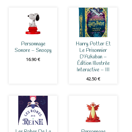
Personnage
Harry Potter Et
Sonore – Snoopy
Le Prisonnier
D’Azkaban –
16.90
€
Édition Illustrée
Interactive – III
42.50
€
Les Robes De La
Personnage