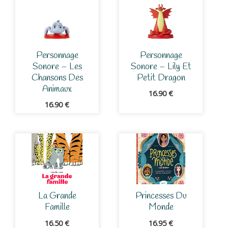
Personnage
Personnage
Sonore – Les
Sonore – Lily Et
Chansons Des
Petit Dragon
Animaux
16.90
€
16.90
€
La Grande
Princesses Du
Famille
Monde
16.50
€
16.95
€