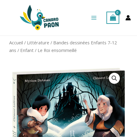
Aller
Main
au
Menu
contenu
Accueil
/
Littérature
/
Bandes dessinées Enfants 7-12
ans
/
Enfant
/ Le Roi ensommeillé