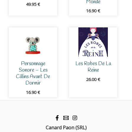
Monde
49.95
€
16.90
€
Personnage
Les Robes De La
Sonore – Les
Reine
Câlins Avant De
26.00
€
Dormir
16.90
€
Canard Paon (SRL)