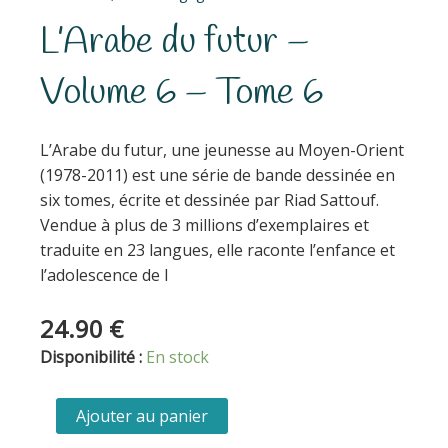
L’Arabe du futur –
Volume 6 – Tome 6
L’Arabe du futur, une jeunesse au Moyen-Orient
(1978-2011) est une série de bande dessinée en
six tomes, écrite et dessinée par Riad Sattouf.
Vendue à plus de 3 millions d’exemplaires et
traduite en 23 langues, elle raconte l’enfance et
l’adolescence de l
24.90
€
quantité
Disponibilité :
En stock
de
L'Arabe
Ajouter au panier
du