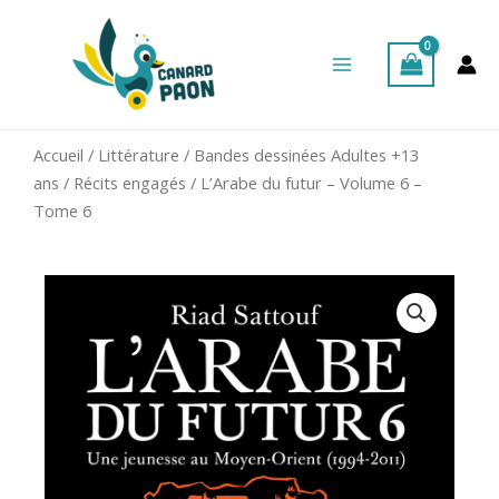
Aller
Main
au
Menu
contenu
Accueil
/
Littérature
/
Bandes dessinées Adultes +13
ans
/
Récits engagés
/ L’Arabe du futur – Volume 6 –
Tome 6