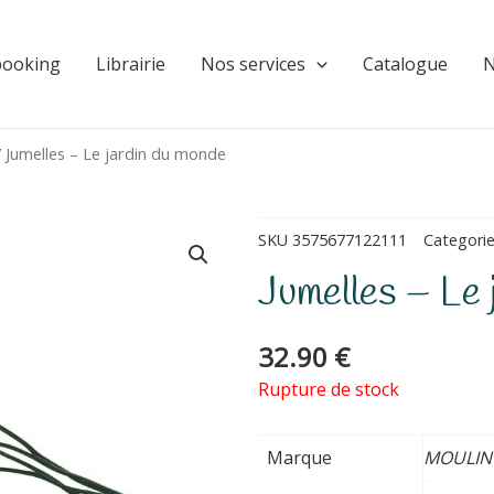
booking
Librairie
Nos services
Catalogue
N
 Jumelles – Le jardin du monde
SKU
3575677122111
Categori
Jumelles – Le 
32.90
€
Rupture de stock
Marque
MOULIN