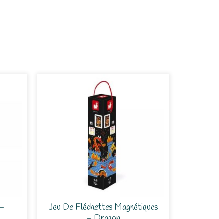
 –
Jeu De Fléchettes Magnétiques
– Dragon