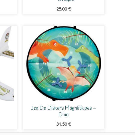
25.00
€
Jeu De Diskers Magnétiques –
Dino
31.50
€