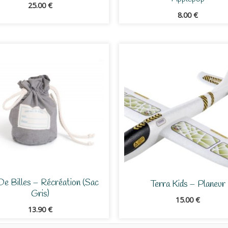
25.00
€
8.00
€
De Billes – Récréation (sac
Terra Kids – Planeur
Gris)
15.00
€
13.90
€