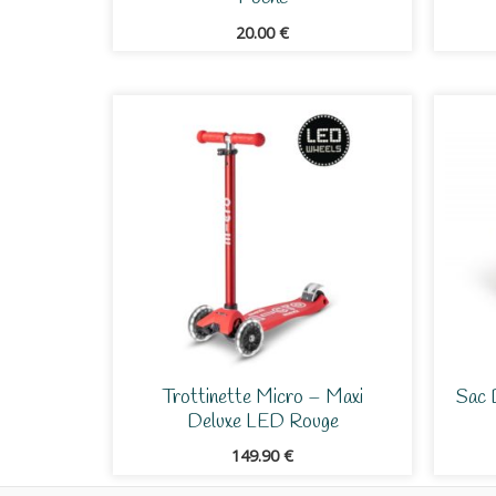
20.00
€
Trottinette Micro – Maxi
Sac 
Deluxe LED Rouge
149.90
€