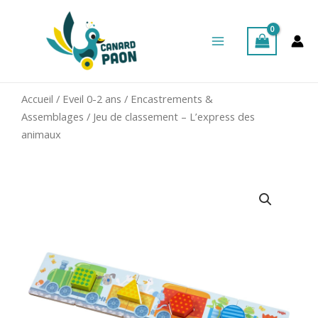
Aller
Main
au
Menu
contenu
Accueil
/
Eveil 0-2 ans
/
Encastrements &
Assemblages
/ Jeu de classement – L’express des
animaux