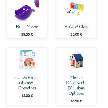
Bilibo Mauve
Boîte À Clefs
39.50
€
35.00
€
Jeu De Bain –
Maison
Attrape-
Découverte
Crevettes
D’illusions
Optiques
15.00
€
46.50
€