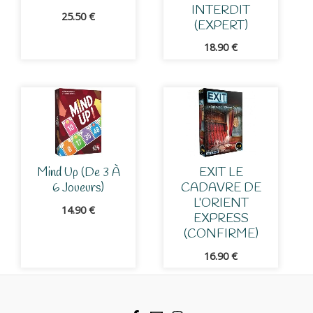
INTERDIT
25.50
€
(EXPERT)
18.90
€
Mind Up (de 3 À
EXIT LE
6 Joueurs)
CADAVRE DE
L’ORIENT
14.90
€
EXPRESS
(CONFIRME)
16.90
€