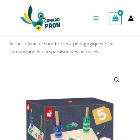
Aller
Main
au
Menu
contenu
Accueil
/
Jeux de société
/
Jeux pédagogiques
/ Jeu
composition et comparaison des nombres