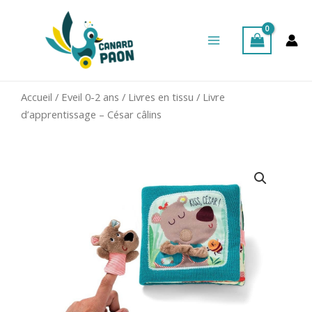
Aller
Main
au
Menu
contenu
Accueil
/
Eveil 0-2 ans
/
Livres en tissu
/ Livre
d’apprentissage – César câlins