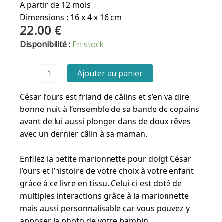
A partir de 12 mois
Dimensions : 16 x 4 x 16 cm
22.00
€
quantité
Disponibilité :
En stock
de
Livre
Ajouter au panier
d'apprentissage
-
César l’ours est friand de câlins et s’en va dire
César
bonne nuit à l’ensemble de sa bande de copains
câlins
avant de lui aussi plonger dans de doux rêves
avec un dernier câlin à sa maman.
Enfilez la petite marionnette pour doigt César
l’ours et l’histoire de votre choix à votre enfant
grâce à ce livre en tissu. Celui-ci est doté de
multiples interactions grâce à la marionnette
mais aussi personnalisable car vous pouvez y
apposer la photo de votre bambin.