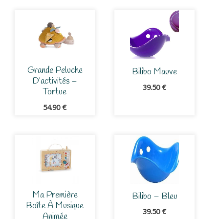
Grande Peluche
Bilibo Mauve
D’activités –
39.50
€
Tortue
54.90
€
Ma Première
Bilibo – Bleu
Boîte À Musique
39.50
€
Animée