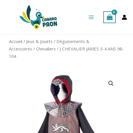
Aller
Main
au
Menu
contenu
Accueil
/
Jeux & Jouets
/
Déguisements &
Accessoires
/
Chevaliers
/ J CHEVALIER JAMES 3-4 ANS 98-
104