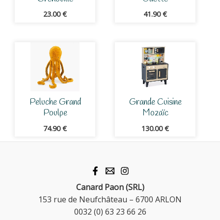
23.00
€
41.90
€
Peluche Grand
Grande Cuisine
Poulpe
Mozaïc
74.90
€
130.00
€
Canard Paon (SRL)
153 rue de Neufchâteau – 6700 ARLON
0032 (0) 63 23 66 26