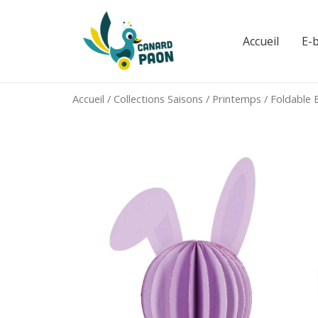
Aller
au
Accueil
E-
contenu
Accueil
/
Collections Saisons
/
Printemps
/ Foldable 