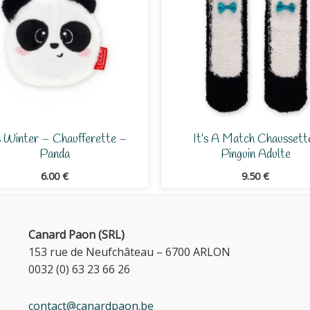
 Winter – Chaufferette –
It’s A Match Chaussett
Panda
Pinguin Adulte
6.00
€
9.50
€
Canard Paon (SRL)
153 rue de Neufchâteau – 6700 ARLON
0032 (0) 63 23 66 26
contact@canardpaon.be