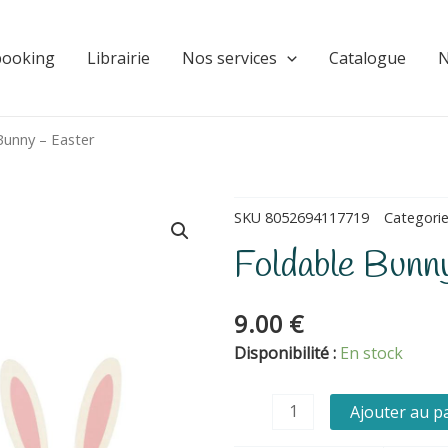
booking
Librairie
Nos services
Catalogue
N
Bunny – Easter
SKU
8052694117719
Categori
Foldable Bunn
9.00
€
quantité
Disponibilité :
En stock
de
Foldable
Ajouter au p
Bunny