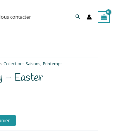
Rechercher
ous contacter
es
Collections Saisons
,
Printemps
y – Easter
anier