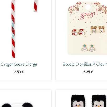
Crayon Sucre D’orge
Boucle D’oreilles À Clou 
2.50
€
6.25
€