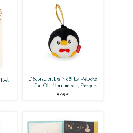
Décoration De Noël En Peluche
Noel
– Oh-Oh-Hornaments, Penguin
5.95
€