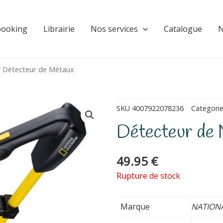
booking
Librairie
Nos services
Catalogue
N
 Détecteur de Métaux
SKU
4007922078236
Categori
Détecteur de 
49.95
€
Rupture de stock
Marque
NATION