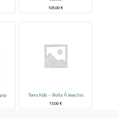
105.00
€
epop
Terra Kids – Boite À Insectes
15.00
€