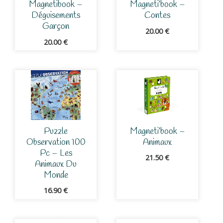
Magnetibook –
Magneti’book –
Déguisements
Contes
Garçon
20.00
€
20.00
€
Puzzle
Magneti’book –
Observation 100
Animaux
Pc – Les
21.50
€
Animaux Du
Monde
16.90
€