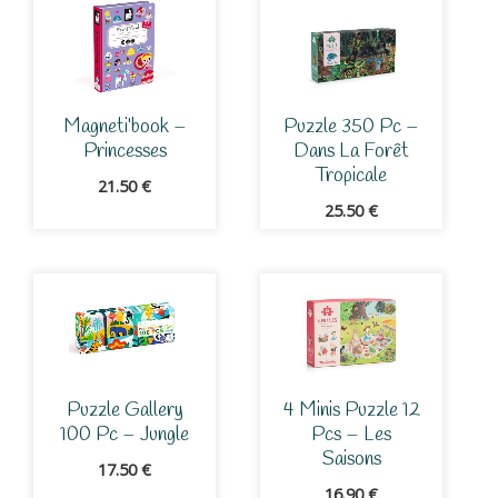
Magneti’book –
Puzzle 350 Pc –
Princesses
Dans La Forêt
Tropicale
21.50
€
25.50
€
Puzzle Gallery
4 Minis Puzzle 12
100 Pc – Jungle
Pcs – Les
Saisons
17.50
€
16.90
€