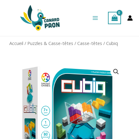
Aller
Main
au
Menu
contenu
Accueil
/
Puzzles & Casse-têtes
/
Casse-têtes
/ Cubiq