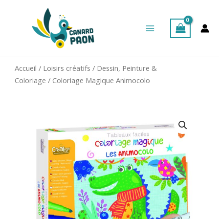
Aller
Main
au
Menu
contenu
Accueil
/
Loisirs créatifs
/
Dessin, Peinture &
Coloriage
/ Coloriage Magique Animocolo