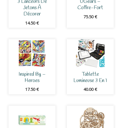
3 Lanceurs De
UGears –
Jetons À
Coffre-Fort
Décorer
75.50
€
14.50
€
Inspired By –
Tablette
Heroes
Lumineuse 3 En 1
17.50
€
40.00
€