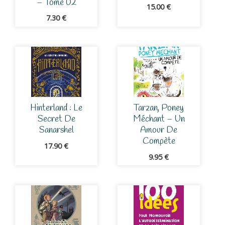
– Tome 02
15.00
€
7.30
€
Hinterland : Le
Tarzan, Poney
Secret De
Méchant – Un
Sanarshel
Amour De
Compète
17.90
€
9.95
€