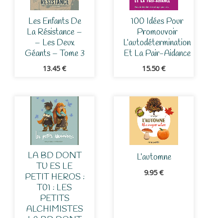
Les Enfants De
100 Idées Pour
La Résistance –
Promouvoir
– Les Deux
L’autodétermination
Géants – Tome 3
Et La Pair-Aidance
13.45
€
15.50
€
LA BD DONT
L’automne
TU ES LE
9.95
€
PETIT HEROS :
T01 : LES
PETITS
ALCHIMISTES