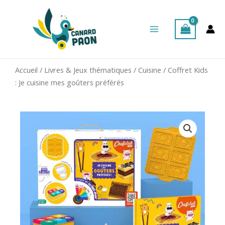
Aller
Main
au
Menu
contenu
Accueil
/
Livres & Jeux thématiques
/
Cuisine
/ Coffret Kids
: Je cuisine mes goûters préférés