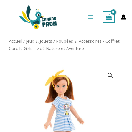
Aller
Main
au
Menu
contenu
Accueil
/
Jeux & Jouets
/
Poupées & Accessoires
/ Coffret
Corolle Girls – Zoé Nature et Aventure