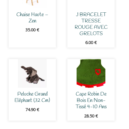
Chaise Haute –
J BRACELET
Zen
TRESSE
ROUGE AVEC
35.00
€
GRELOTS
6.00
€
Peluche Grand
Cape Robin De
Eléphant (32 Cm)
Bois En Non-
Tissé 4-10 Ans
74.90
€
28.50
€