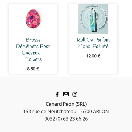
Brosse
Roll On Parfum
Démêlante Pour
Monoi Pailleté
Cheveux –
12.00
€
Flowers
8.50
€
Canard Paon (SRL)
153 rue de Neufchâteau – 6700 ARLON
0032 (0) 63 23 66 26