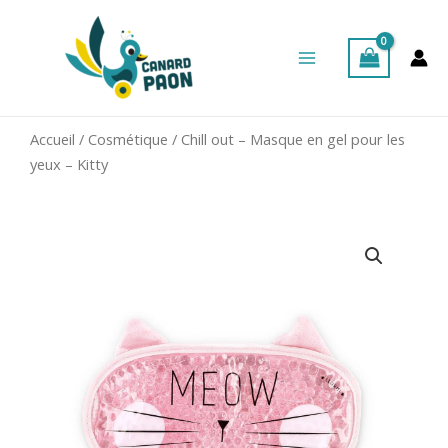
Aller
Main
au
Menu
contenu
Accueil
/
Cosmétique
/ Chill out – Masque en gel pour les
yeux – Kitty