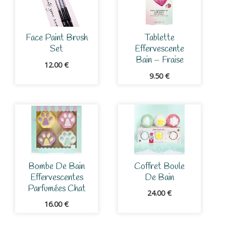
Face Paint Brush
Tablette
Set
Effervescente
Bain – Fraise
12.00
€
9.50
€
Bombe De Bain
Coffret Boule
Effervescentes
De Bain
Parfumées Chat
24.00
€
16.00
€