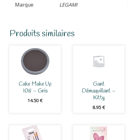
Marque
LEGAMI
Produits similaires
Cake Make Up
Gant
108 – Gris
Démaquillant –
Kitty
14.50
€
8.95
€