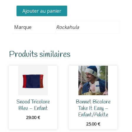
de
Cache-
Ajouter au panier
Oreilles
Chat
Marque
Rockahula
Léopard
Produits similaires
Snood Tricolore
Bonnet Bicolore
Bleu – Enfant
Take It Easy –
Enfant/Adulte
29.00
€
25.00
€