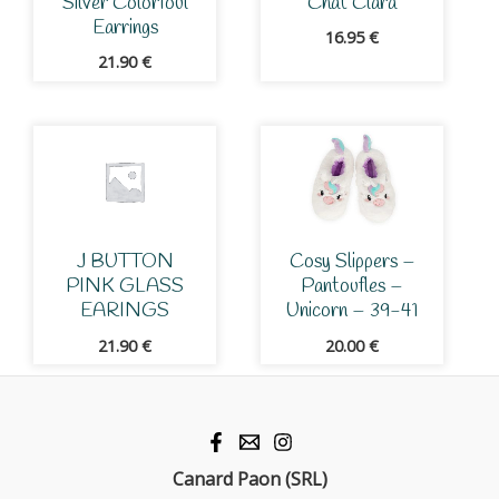
Silver Colorfoul
Chat Clara
Earrings
16.95
€
21.90
€
J BUTTON
Cosy Slippers –
PINK GLASS
Pantoufles –
EARINGS
Unicorn – 39-41
21.90
€
20.00
€
Canard Paon (SRL)