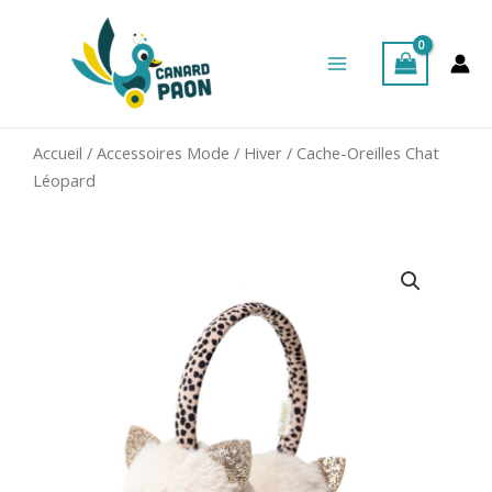
Aller
Main
au
Menu
contenu
Accueil
/
Accessoires Mode
/
Hiver
/ Cache-Oreilles Chat
Léopard