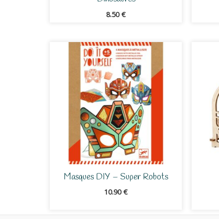
8.50
€
Masques DIY – Super Robots
10.90
€