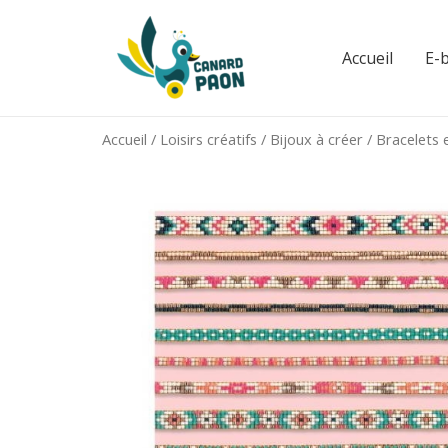
Aller
au
Accueil
E-
contenu
Accueil
/
Loisirs créatifs
/
Bijoux à créer
/ Bracelets 