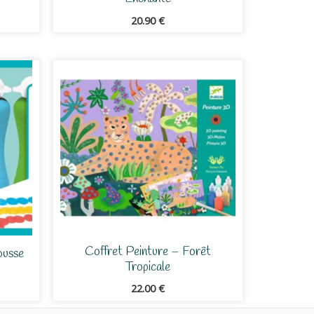
20.90
€
Coffret Peinture – Forêt
ousse
Tropicale
22.00
€