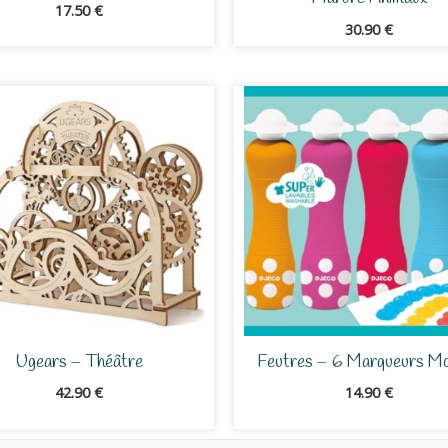
17.50
€
30.90
€
Ugears – Théâtre
Feutres – 6 Marqueurs M
42.90
€
14.90
€