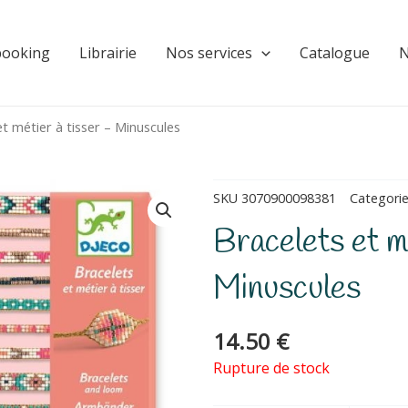
booking
Librairie
Nos services
Catalogue
N
et métier à tisser – Minuscules
SKU
3070900098381
Categori
Bracelets et m
Minuscules
14.50
€
Rupture de stock