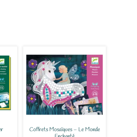
er
Coffrets Mosaïques – Le Monde
Enchanté