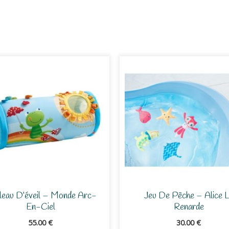
leau D’éveil – Monde Arc-
Jeu De Pêche – Alice 
En-Ciel
Renarde
55.00
€
30.00
€