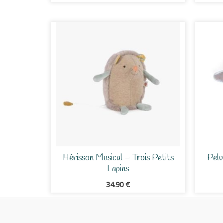
Hérisson Musical – Trois Petits
Pelu
Lapins
34.90
€