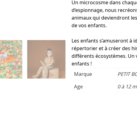
Un microcosme dans chaque 
d’espionnage, nous recréon
animaux qui deviendront les
de vos enfants.
Les enfants s’amuseront à ide
répertorier et à créer des h
différents écosystèmes. Un v
enfants !
Marque
PETIT 
Age
0 à 12 m