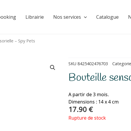
booking
Librairie
Nos services
Catalogue
N
sorielle – Spy Pets
SKU
8425402476703
Categori
Bouteille sens
A partir de 3 mois.
Dimensions : 14 x 4 cm
17.90
€
Rupture de stock