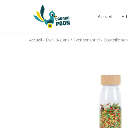
Aller
au
Accueil
E-
contenu
Accueil
/
Eveil 0-2 ans
/
Eveil sensoriel
/ Bouteille sen