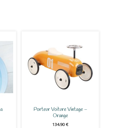
La
Porteur Voiture Vintage –
Orange
134.90
€