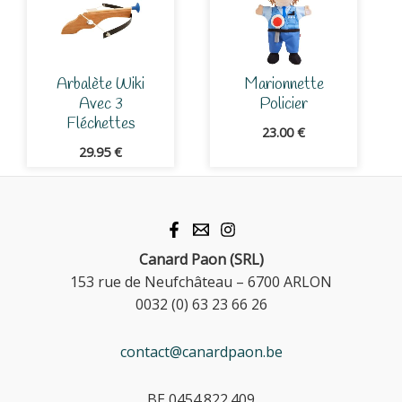
Arbalète Wiki
Marionnette
Avec 3
Policier
Fléchettes
23.00
€
29.95
€
Canard Paon (SRL)
153 rue de Neufchâteau – 6700 ARLON
0032 (0) 63 23 66 26
contact@canardpaon.be
BE 0454.822.409