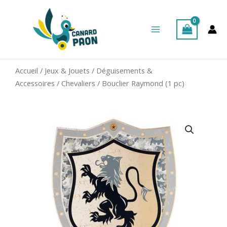
Aller
Main
au
Menu
contenu
Accueil
/
Jeux & Jouets
/
Déguisements &
Accessoires
/
Chevaliers
/ Bouclier Raymond (1 pc)