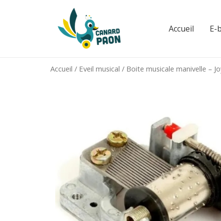
Aller
au
Accueil
E-
contenu
Accueil
/
Eveil musical
/ Boite musicale manivelle – J