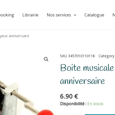
booking
Librairie
Nos services
Catalogue
N
oyeux anniversaire
SKU
3457010110118
Category
Boite musicale
anniversaire
6.90
€
quantité
Disponibilité :
En stock
de