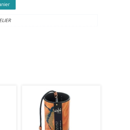
anier
ELIER