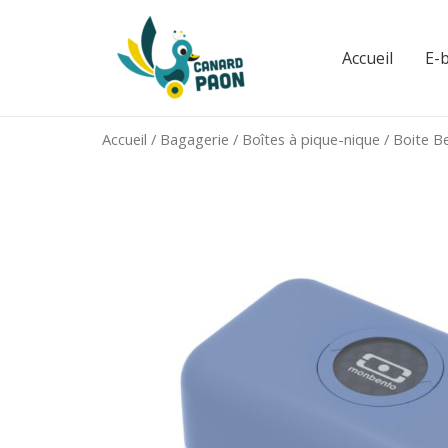
Aller
au
Accueil
E-
contenu
Accueil
/
Bagagerie
/
Boîtes à pique-nique
/ Boite B