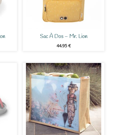
oon
Sac À Dos – Mr. Lion
44.95
€