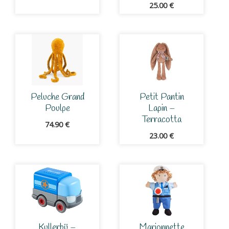
25.00
€
Peluche Grand
Petit Pantin
Poulpe
Lapin –
Terracotta
74.90
€
23.00
€
Kullerbü –
Marionnette