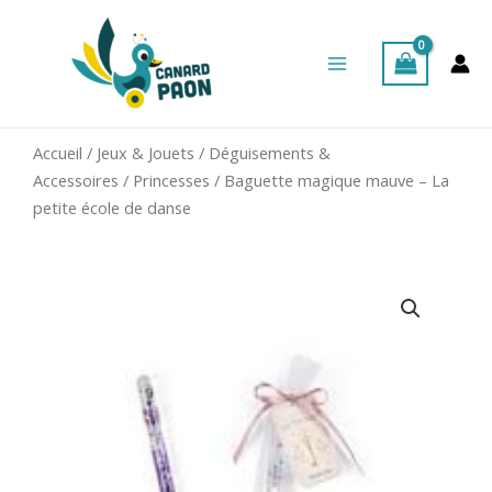
Aller
Main
au
Menu
contenu
Accueil
/
Jeux & Jouets
/
Déguisements &
Accessoires
/
Princesses
/ Baguette magique mauve – La
petite école de danse