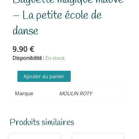
– La petite école de
danse
9.90
€
quantité
Disponibilité :
En stock
de
Baguette
Ajouter au panier
magique
mauve
Marque
MOULIN ROTY
-
La
petite
école
Produits similaires
de
danse