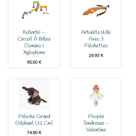
Kullerbü –
Arbalète Wiki
Circuit À Billes
Avec 3
Domino &
Fléchettes
Xylophone
29.95
€
95.00
€
Peluche Grand
Poupée
Eléphant (32 Cm)
Tendresse –
Valentine
74.90
€