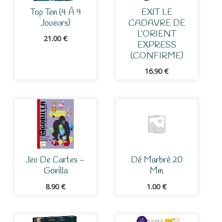
Top Ten (4 À 9
EXIT LE
Joueurs)
CADAVRE DE
L’ORIENT
21.00
€
EXPRESS
(CONFIRME)
16.90
€
Jeu De Cartes –
Dé Marbré 20
Gorilla
Mm
8.90
€
1.00
€