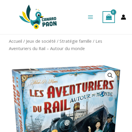
Aller
Main
au
Menu
contenu
Accueil
/
Jeux de société
/
Stratégie famille
/ Les
Aventuriers du Rail – Autour du monde