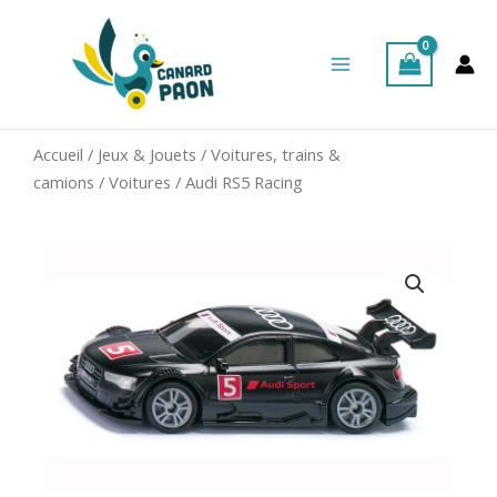
Aller
Main
au
Menu
contenu
Accueil
/
Jeux & Jouets
/
Voitures, trains &
camions
/
Voitures
/ Audi RS5 Racing