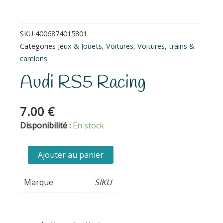
SKU
4006874015801
Categories
Jeux & Jouets
,
Voitures
,
Voitures, trains &
camions
Audi RS5 Racing
7.00
€
quantité
Disponibilité :
En stock
de
Audi
Ajouter au panier
RS5
Racing
Marque
SIKU