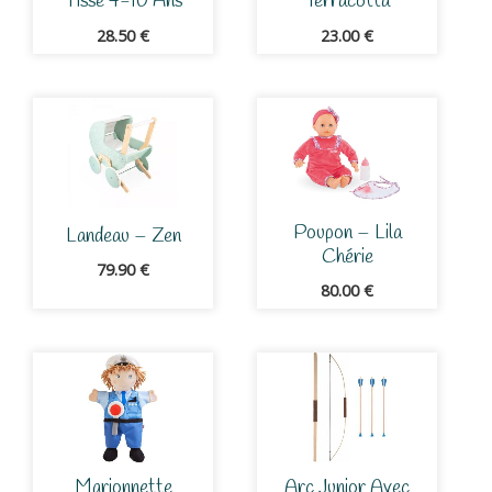
Tissé 4-10 Ans
Terracotta
28.50
€
23.00
€
Poupon – Lila
Landeau – Zen
Chérie
79.90
€
80.00
€
Marionnette
Arc Junior Avec