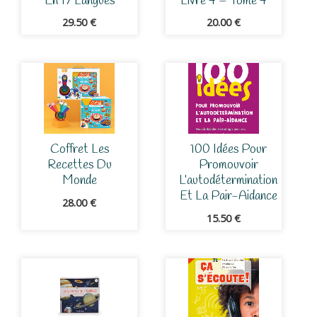
En 17 Langues
Livre 4 – Tome 4
29.50
€
20.00
€
Coffret Les
100 Idées Pour
Recettes Du
Promouvoir
Monde
L’autodétermination
Et La Pair-Aidance
28.00
€
15.50
€