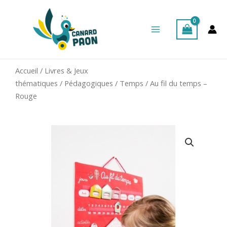
Aller
Main
au
Menu
contenu
Accueil
/
Livres & Jeux
thématiques
/
Pédagogiques
/
Temps
/ Au fil du temps –
Rouge