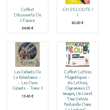
Coffret
CA S’ECOUTE !
Découverte De
1
L’Espace
82.00
€
34.90
€
Les Enfants De
Coffret Lettres
La Résistance –
Magnétiques –
– Les Deux
86 Lettres,
Géants – Tome 3
Digrammes Et
Images, Un Livret
13.45
€
“Une Entrée
Naturelle Dans