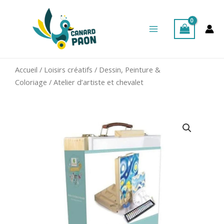
Aller
Main
au
Menu
contenu
Accueil
/
Loisirs créatifs
/
Dessin, Peinture &
Coloriage
/ Atelier d’artiste et chevalet