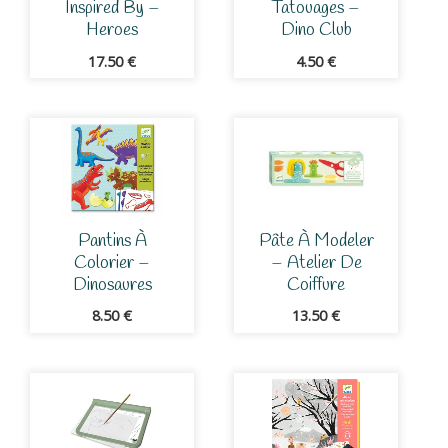
Inspired By –
Tatouages –
Heroes
Dino Club
17.50
€
4.50
€
Pantins À
Pâte À Modeler
Colorier –
– Atelier De
Dinosaures
Coiffure
8.50
€
13.50
€