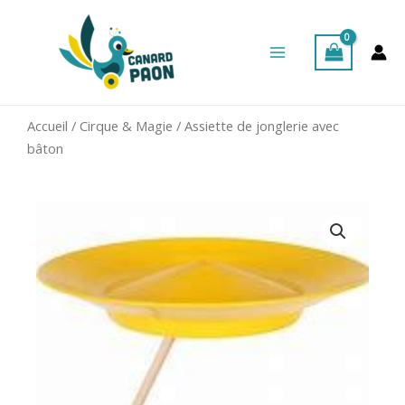
Aller
Main
au
Menu
contenu
Accueil
/
Cirque & Magie
/ Assiette de jonglerie avec
bâton