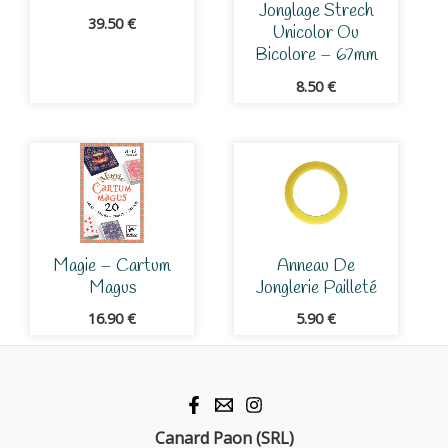
Jonglage Strech
39.50
€
Unicolor Ou
Bicolore – 67mm
8.50
€
Magie – Cartum
Anneau De
Magus
Jonglerie Pailleté
16.90
€
5.90
€
Canard Paon (SRL)