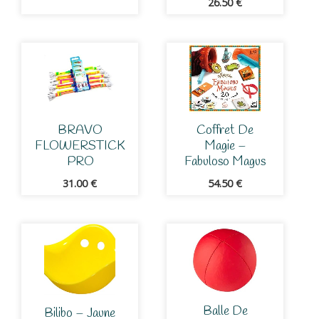
26.50
€
BRAVO
Coffret De
FLOWERSTICK
Magie –
PRO
Fabuloso Magus
31.00
€
54.50
€
Balle De
Bilibo – Jaune