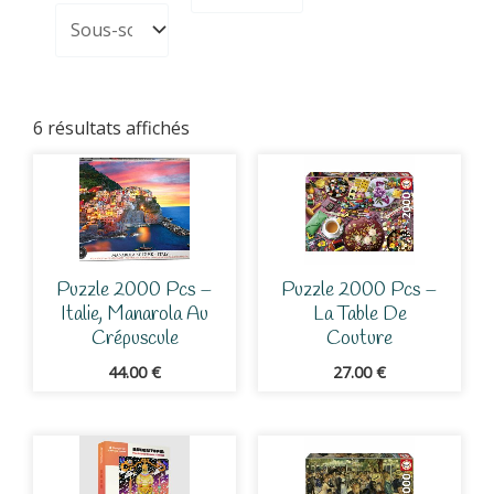
6 résultats affichés
Puzzle 2000 Pcs –
Puzzle 2000 Pcs –
Italie, Manarola Au
La Table De
Crépuscule
Couture
44.00
€
27.00
€