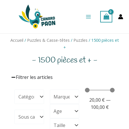
Aller
Main
au
Menu
contenu
Accueil
/
Puzzles & Casse-têtes
/
Puzzles
/ 1500 pièces et
+
- 1500 pièces et + -
Filtrer les articles
20,00
€
—
100,00
€