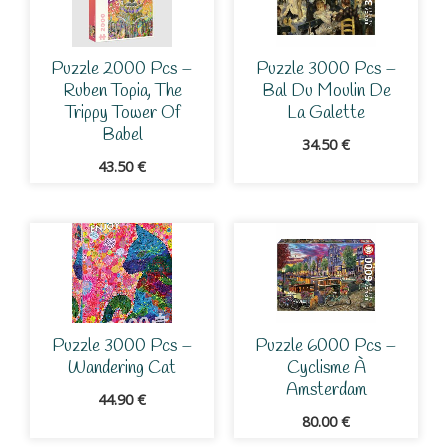
Puzzle 2000 Pcs –
Puzzle 3000 Pcs –
Ruben Topia, The
Bal Du Moulin De
Trippy Tower Of
La Galette
Babel
34.50
€
43.50
€
Puzzle 3000 Pcs –
Puzzle 6000 Pcs –
Wandering Cat
Cyclisme À
Amsterdam
44.90
€
80.00
€