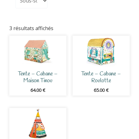
3 résultats affichés
Tente – Cabane –
Tente – Cabane –
Maison Tinou
Roulotte
64.00
€
65.00
€