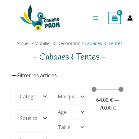
Aller
Main
au
Menu
contenu
Accueil
/
Mobilier & Décoration
/ Cabanes & Tentes
- Cabanes & Tentes -
Filtrer les articles
64,00
€
—
70,00
€