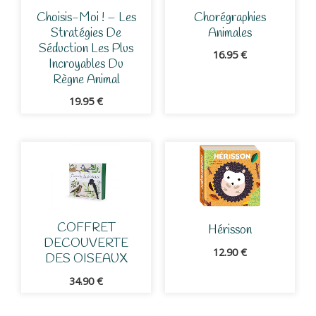
Choisis-Moi ! – Les
Chorégraphies
Stratégies De
Animales
Séduction Les Plus
16.95
€
Incroyables Du
Règne Animal
19.95
€
COFFRET
Hérisson
DECOUVERTE
12.90
€
DES OISEAUX
34.90
€