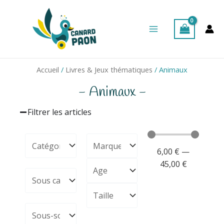
Aller
Main
au
Menu
contenu
Accueil
/
Livres & Jeux thématiques
/ Animaux
- Animaux -
Filtrer les articles
6,00
€
—
45,00
€