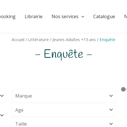
booking
Librairie
Nos services
Catalogue
N
Accueil
/
Littérature
/
Jeunes Adultes +15 ans
/ Enquête
- Enquête -