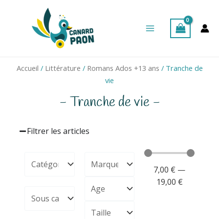
Aller
Main
au
Menu
contenu
Accueil
/
Littérature
/
Romans Ados +13 ans
/ Tranche de
vie
- Tranche de vie -
Filtrer les articles
7,00
€
—
19,00
€