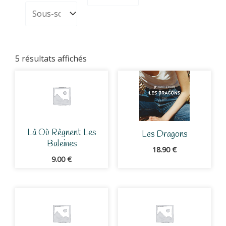
5 résultats affichés
Là Où Règnent Les
Les Dragons
Baleines
18.90
€
9.00
€