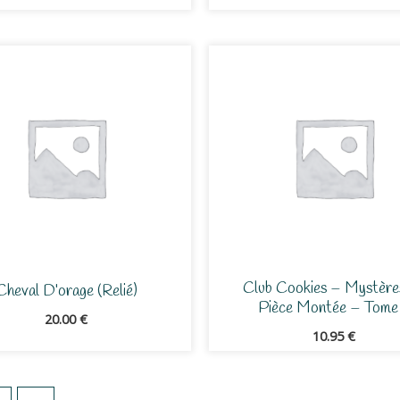
Club Cookies – Mystère
Cheval D’orage (relié)
Pièce Montée – Tome
20.00
€
10.95
€