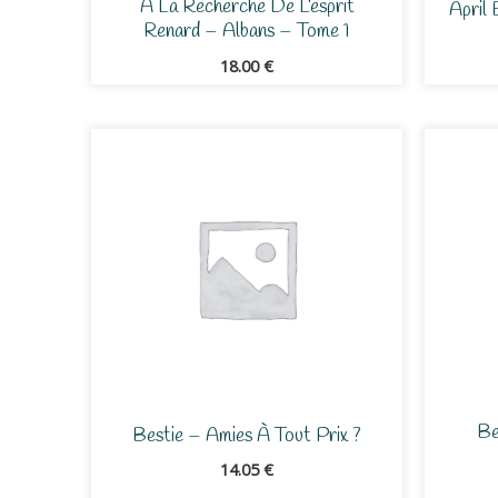
À La Recherche De L’esprit
April
Renard – Albans – Tome 1
18.00
€
Be
Bestie – Amies À Tout Prix ?
14.05
€