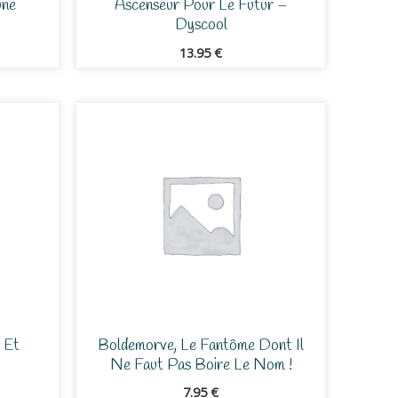
une
Ascenseur Pour Le Futur –
Dyscool
13.95
€
 Et
Boldemorve, Le Fantôme Dont Il
Ne Faut Pas Boire Le Nom !
7.95
€