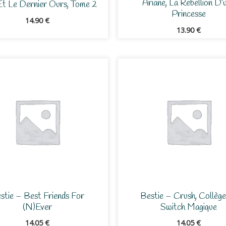
Ariane, La Rebellion D’
 Et Le Dernier Ours, Tome 2
Princesse
14.90
€
13.90
€
stie – Best Friends For
Bestie – Crush, Collège
(n)ever
Switch Magique
14.05
€
14.05
€